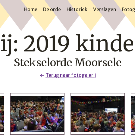
Home
De orde
Historiek
Verslagen
Fotog
ij: 2019 kind
Stekselorde Moorsele
Terug naar fotogalerij
arrow_back