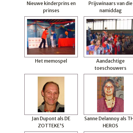
Nieuwe kinderprins en
Prijswinaars van die
prinses
namiddag
Het memospel
Aandachtige
toeschouwers
Jan Dupont als DE
Sanne Delannoy als T
ZOTTEKE'S
HEROS