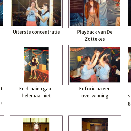
Uiterste concentratie
Playback van De
Zottekes
it
En draaien gaat
Euforie na een
helemaal niet
overwinning
s
n
g