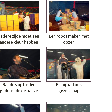
Iedere zijde moet een
Een robot maken met
andere kleur hebben
dozen
Bandits optreden
En hij had ook
gedurende de pauze
gezelschap