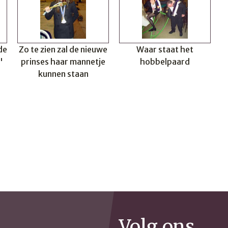
de
Zo te zien zal de nieuwe
Waar staat het
'
prinses haar mannetje
hobbelpaard
kunnen staan
Volg ons