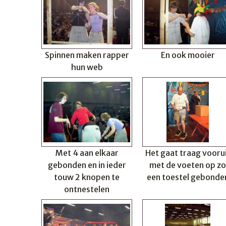
Spinnen maken rapper
En ook mooier
hun web
Met 4 aan elkaar
Het gaat traag vooru
gebonden en in ieder
met de voeten op zo
touw 2 knopen te
een toestel gebonde
ontnestelen