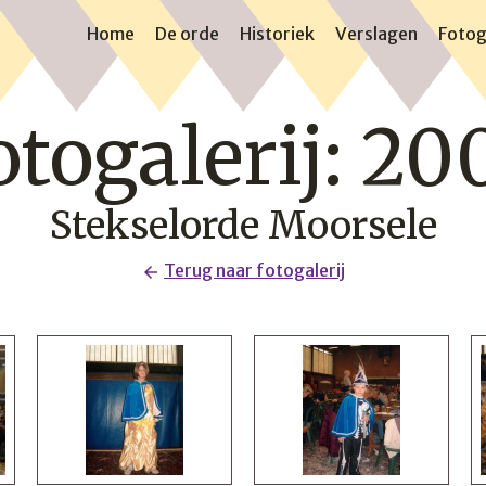
Home
De orde
Historiek
Verslagen
Fotog
otogalerij: 20
Stekselorde Moorsele
Terug naar fotogalerij
arrow_back