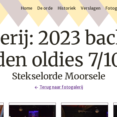
Home
De orde
Historiek
Verslagen
Fotog
erij: 2023 bac
den oldies 7/1
Stekselorde Moorsele
Terug naar fotogalerij
arrow_back