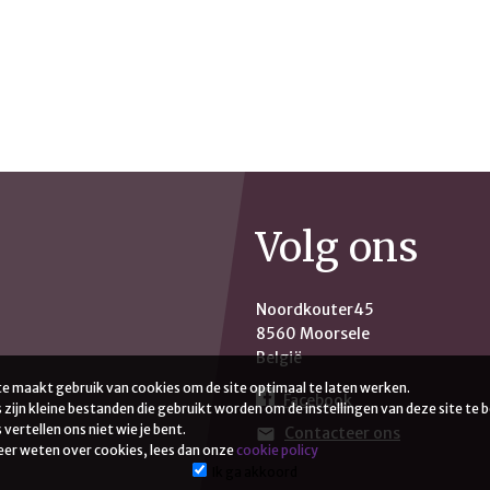
Volg ons
Noordkouter45
8560 Moorsele
België
te maakt gebruik van cookies om de site optimaal te laten werken.
Facebook
 zijn kleine bestanden die gebruikt worden om de instellingen van deze site te 
vertellen ons niet wie je bent.
Contacteer ons
mail
meer weten over cookies, lees dan onze
cookie policy
Ik ga akkoord