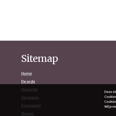
Sitemap
Home
De orde
Historiek
Deze si
Cookies
Verslagen
Cookies 
Fotogalerij
Wil je 
Nieuws