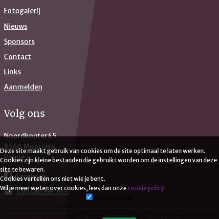
Fotogalerij
Nieuws
Sponsors
Contact
Links
Aanmelden
Volg ons
Noordkouter45
8560 Moorsele
Deze site maakt gebruik van cookies om de site optimaal te laten werken.
België
Cookies zijn kleine bestanden die gebruikt worden om de instellingen van deze
site te bewaren.
Facebook
Cookies vertellen ons niet wie je bent.
Wil je meer weten over cookies, lees dan onze
cookie policy
Contacteer ons
mail
Ik ga akkoord