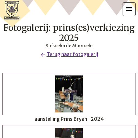
menu
Fotogalerij: prins(es)verkiezing
2025
Stekselorde Moorsele
Terug naar fotogalerij
arrow_back
aanstelling Prins Bryan I 2024