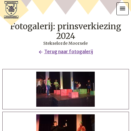
menu
Fotogalerij: prinsverkiezing
2024
Stekselorde Moorsele
Terug naar fotogalerij
arrow_back