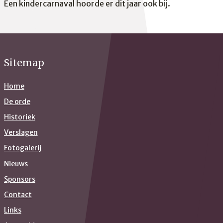
Een kindercarnaval hoorde er dit jaar ook bij.
Sitemap
Home
De orde
Historiek
Verslagen
Fotogalerij
Nieuws
Sponsors
Contact
Links