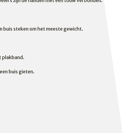
spelers zijn de handen met een touw verbonden.
n buis steken om het meeste gewicht.
t plakband.
een buis gieten.