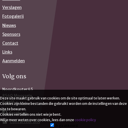
Verslagen
Fotogalerij
Nieuws
Sponsors
Contact
Links
Aanmelden
Volg ons
Noordkouter45
8560 Moorsele
Deze site maakt gebruik van cookies om de site optimaal te laten werken.
België
Cookies zijn kleine bestanden die gebruikt worden om de instellingen van deze
site te bewaren.
Facebook
Cookies vertellen ons niet wie je bent.
Wil je meer weten over cookies, lees dan onze
cookie policy
Contacteer ons
mail
Ik ga akkoord